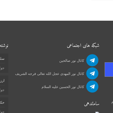
شبکه های اجتماعی
نوشته‌
سلو
کانال نور صالحین
جولای 4
کانال نور المهدی عجل الله تعالی فرجه الشریف
ارز
کانال نور الحسین علیه السلام
جولای 4
م
ساماندهی
حکم
جولای 2