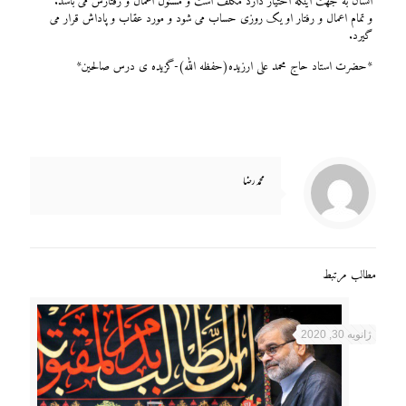
انسان به جهت اینکه اختیار دارد مکلف است و مسئول اعمال و رفتارش می باشد.
و تمام اعمال و رفتار او یک روزی حساب می شود و مورد عقاب و پاداش قرار می
گیرد.
*
حضرت استاد حاج محمد علی ارزیده(حفظه الله)-گزیده ی درس صالحین*
محمد رضا
مطالب مرتبط
ژانویه 30, 2020