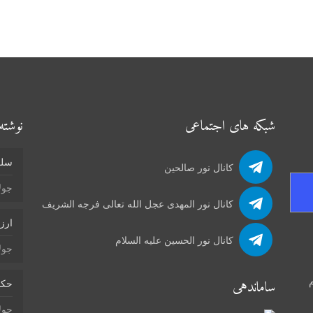
شبکه های اجتماعی
نوشته‌
سلو
کانال نور صالحین
جولای 4
کانال نور المهدی عجل الله تعالی فرجه الشریف
ارز
کانال نور الحسین علیه السلام
جولای 4
م
ساماندهی
حکم
جولای 2