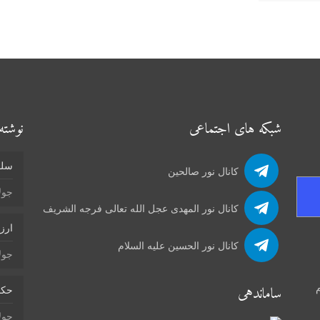
شبکه های اجتماعی
نوشته‌
سلو
کانال نور صالحین
جولای 4
کانال نور المهدی عجل الله تعالی فرجه الشریف
ارز
کانال نور الحسین علیه السلام
جولای 4
م
ساماندهی
حکم
جولای 2