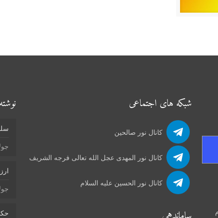
شبکه های اجتماعی
نوشته‌
سلو
کانال نور صالحین
جولای 4
کانال نور المهدی عجل الله تعالی فرجه الشریف
ارز
کانال نور الحسین علیه السلام
جولای 4
م
ساماندهی
حکم