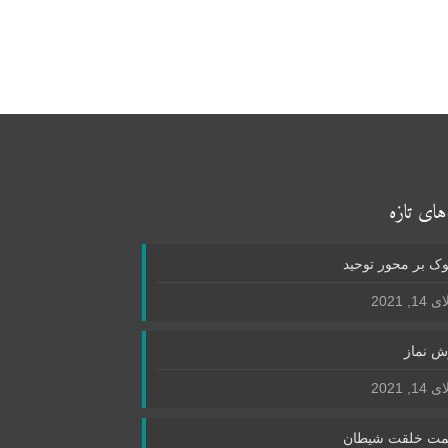
های تازه
ک بر محور توحید
1, 2021
ش نماز
1, 2021
ت خلقت شیطان