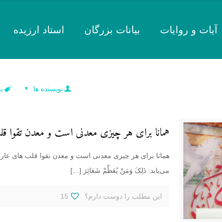
آیات و روایات
بیانات بزرگان
استاد ارزیده
نویسنده ها
ب
همانا برای هر چیزی معدنی است و معدن تقوا ق
همانا برای هر چیزی معدنی است و معدن تقوا قلب های عار
می‌یابد: ذَلِکَ وَمَنْ یُعَظِّمْ شَعَائِرَ
[…]
این مطلب را دوست دارم؟
15