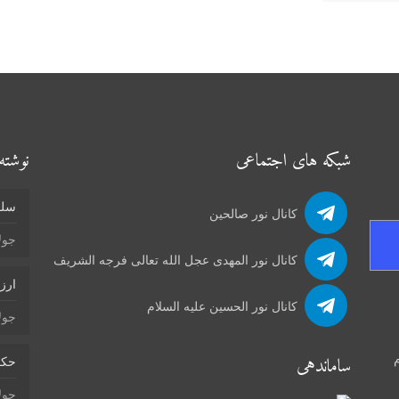
شبکه های اجتماعی
نوشته‌
سلو
کانال نور صالحین
جولای 4
کانال نور المهدی عجل الله تعالی فرجه الشریف
ارز
کانال نور الحسین علیه السلام
جولای 4
م
ساماندهی
حکم
جولای 2