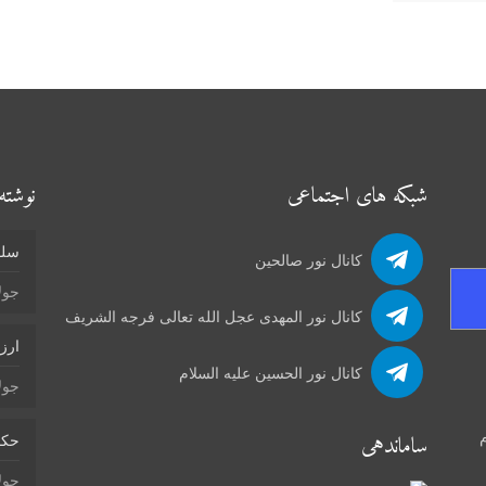
شبکه های اجتماعی
نوشته‌
سلو
کانال نور صالحین
جولای 4
کانال نور المهدی عجل الله تعالی فرجه الشریف
ارز
کانال نور الحسین علیه السلام
جولای 4
م
ساماندهی
حکم
جولای 2