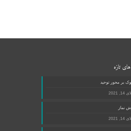
های تازه
ک بر محور توحید
1, 2021
ش نماز
1, 2021