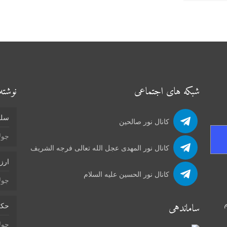
شبکه های اجتماعی
نوشته‌
سلو
کانال نور صالحین
جولای 4
کانال نور المهدی عجل الله تعالی فرجه الشریف
ارز
کانال نور الحسین علیه السلام
جولای 4
م
ساماندهی
حکم
جولای 2