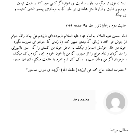
دینشان قوی تر میگردند. وآزار و اذیت می شوند،اگر کسی صبر کند بر غیبت نهمین
فرزندم بر اذیت و آزارها مثل مجاهدی می ماند که به فرماندهی پیغمبر شمشیر کشیده و
می جنگد
حدیث دوم / بحارالانوار جلد ۴۵ صفحه ۲۹۹
امام حسین علیه السلام به امام سجاد علیه السلام فرمودند:ای فرزندم علی جان والله خونم
از جوش نمی افتد تا زمانی که مهدی ظهور کند (تا زمانی که خونخواهی صورت نگیرد
خون در حال جوشش است)و میکشد به خاطر خون من کسانی را که مسیر عاشورایی
را سد کردند و تمام موانع را از مسیری که من با خون خودم ایجاد کردم پاک میکند.
و فرمودند اگر من زمان غیب را درک کنم تمام عمرم را خدمت میکنم برای این مسیر.
*
حضرت استاد حاج محمد علی ارزیده(حفظه الله)-گزیده ی درس صالحین*
محمد رضا
مطالب مرتبط