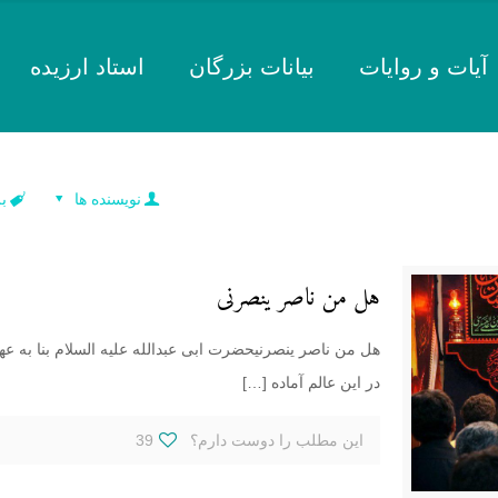
آیات و روایات
بیانات بزرگان
استاد ارزیده
نویسنده ها
ب
هل من ناصر ینصرنی
هل من ناصر ینصرنیحضرت ابی عبدالله علیه السلام بنا به عهد
در این عالم آماده
[…]
این مطلب را دوست دارم؟
39