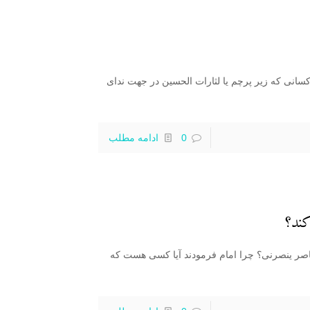
مسلمانان به ۴ دسته اند : ۱- صالحین ؛ کسانی که زیر پرچم یا لثارات الحسین در جهت ندای
0
ادامه مطلب
کند؟
اصر ینصرنی؟ چرا امام فرمودند آیا کسی هست که