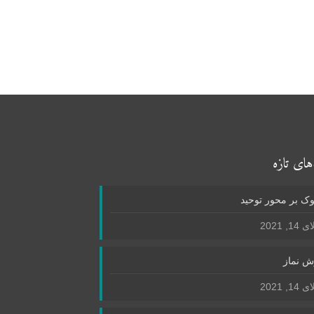
های تازه
ک بر محور توحید
1, 2021
ش نماز
1, 2021